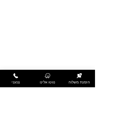
סיגר תפו"א
‏6.40 ‏₪
מרק בשר תימני ליטר
‏36 ‏₪
קיגל אטריות תבנית
‏22 ‏₪
קיגל תפו"א תבנית
‏22 ‏₪
הזמנת משלוח
נווטו אלינו
צנעני
משולש קיגל (יחידה)
‏4 ‏₪
סופלה שוקולד (יחידה)
‏10 ‏₪
מוס במבחר טעמים (יחידה)